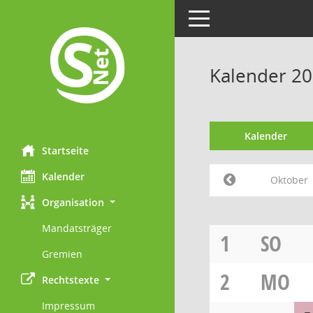
Toggle navigation
Kalender 2
Kalender
Startseite
Kalender
Oktober
Organisation
Mandatsträger
1
SO
Gremien
2
MO
Rechtstexte
Impressum