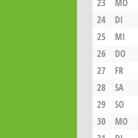
23
MO
24
DI
25
MI
26
DO
27
FR
28
SA
29
SO
30
MO