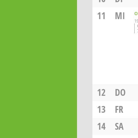
11
MI
O
1
12
DO
13
FR
14
SA