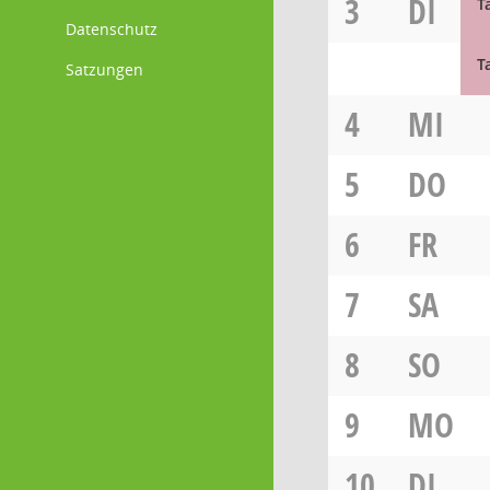
3
DI
T
Datenschutz
T
Satzungen
4
MI
5
DO
6
FR
7
SA
8
SO
9
MO
10
DI