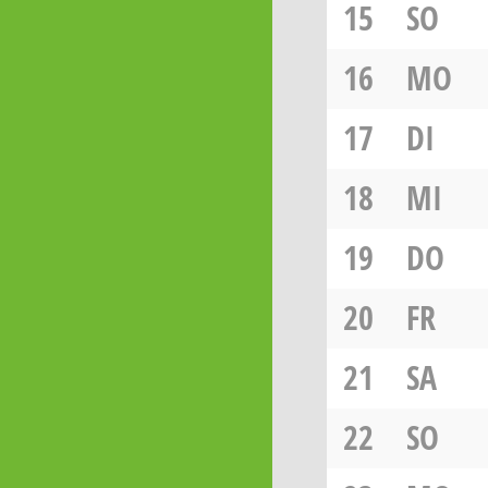
15
SO
16
MO
17
DI
18
MI
19
DO
20
FR
21
SA
22
SO