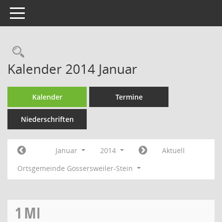
Toggle navigation
Rechercheauswahl
Kalender 2014 Januar
Kalender
Termine
Niederschriften
Januar
2014
Aktuell
Ortsgemeinde Gossersweiler-Stein
1
MI