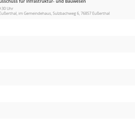
usschuss für Infrastruktur- und Bauwesen
9:30 Uhr
Eußerthal, im Gemeindehaus, Sulzbachweg 6, 76857 Eußerthal