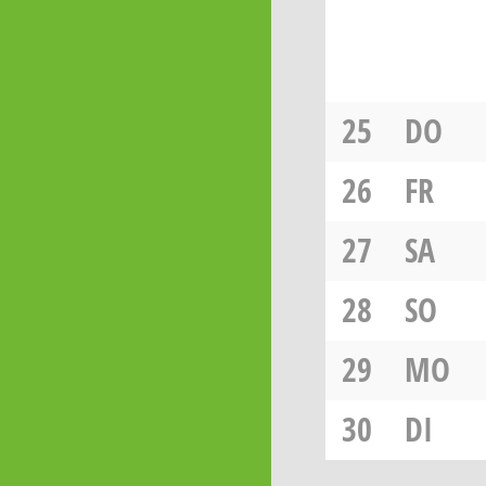
25
DO
26
FR
27
SA
28
SO
29
MO
30
DI