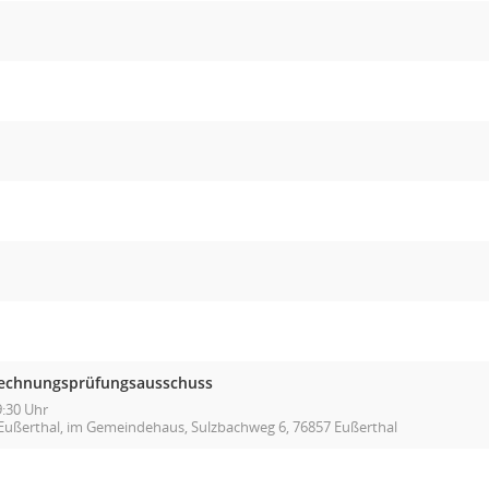
echnungsprüfungsausschuss
9:30 Uhr
Eußerthal, im Gemeindehaus, Sulzbachweg 6, 76857 Eußerthal