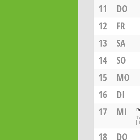
11
DO
12
FR
13
SA
14
SO
15
MO
16
DI
17
MI
R
1
18
DO