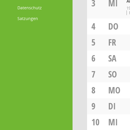
3
MI
A
Datenschutz
1
Satzungen
4
DO
5
FR
6
SA
7
SO
8
MO
9
DI
10
MI