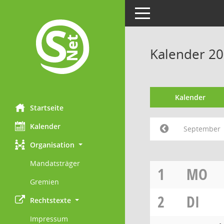
Toggle navigation
Kalender 2
Kalender
Startseite
Kalender
September
Organisation
Mandatsträger
1
MO
Gremien
2
DI
Rechtstexte
Impressum