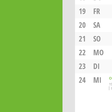
19
FR
20
SA
21
SO
22
MO
23
DI
24
MI
O
1