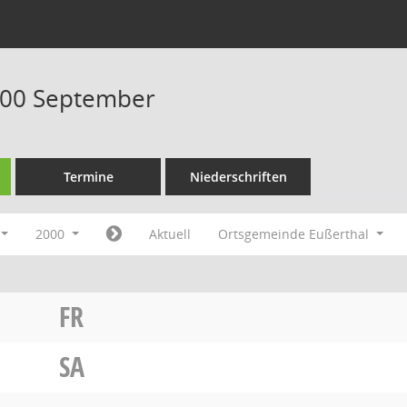
000 September
Termine
Niederschriften
2000
Aktuell
Ortsgemeinde Eußerthal
FR
SA