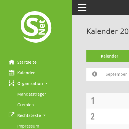
Toggle navigation
Kalender 2
Kalender
Startseite
Kalender
September
Organisation
Mandatsträger
1
Gremien
2
Rechtstexte
Impressum