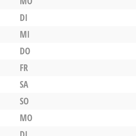
MO
DI
MI
DO
FR
SA
SO
MO
DI