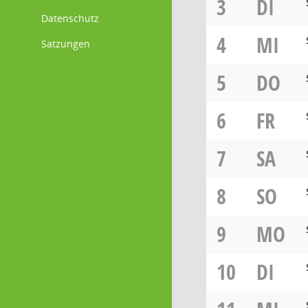
3
DI
Datenschutz
4
MI
Satzungen
5
DO
6
FR
7
SA
8
SO
9
MO
10
DI