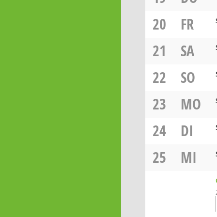
20
FR
21
SA
22
SO
23
MO
24
DI
25
MI