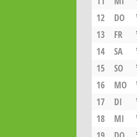
11
MI
12
DO
13
FR
14
SA
15
SO
16
MO
17
DI
18
MI
19
DO