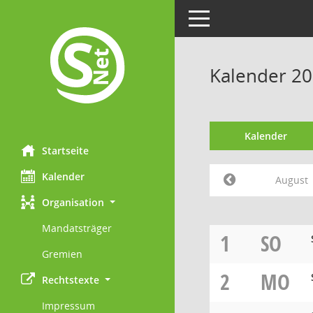
Toggle navigation
Kalender 20
Kalender
Startseite
Kalender
August
Organisation
Mandatsträger
1
SO
Gremien
2
MO
Rechtstexte
Impressum