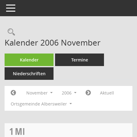
Toggle navigation
Rechercheauswahl
Kalender 2006 November
Kalender
Termine
Niederschriften
November
2006
Aktuell
Ortsgemeinde Albersweiler
1
MI