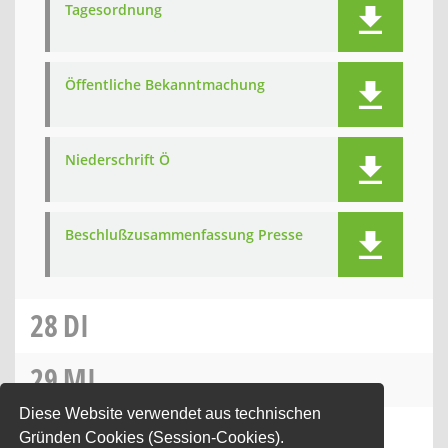
Tagesordnung
Öffentliche Bekanntmachung
Niederschrift Ö
Beschlußzusammenfassung Presse
28
DI
29
MI
Diese Website verwendet aus technischen
30
DO
Gründen Cookies (Session-Cookies).