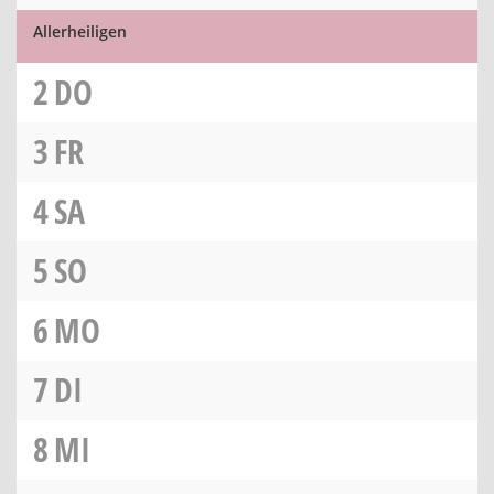
Allerheiligen
2
DO
3
FR
4
SA
5
SO
6
MO
7
DI
8
MI