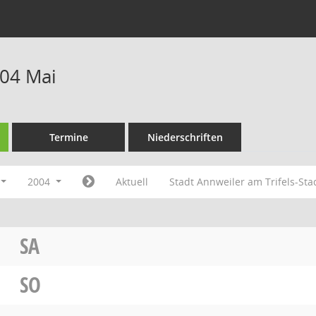
04 Mai
Termine
Niederschriften
2004
Aktuell
Stadt Annweiler am Trifels-St
SA
SO