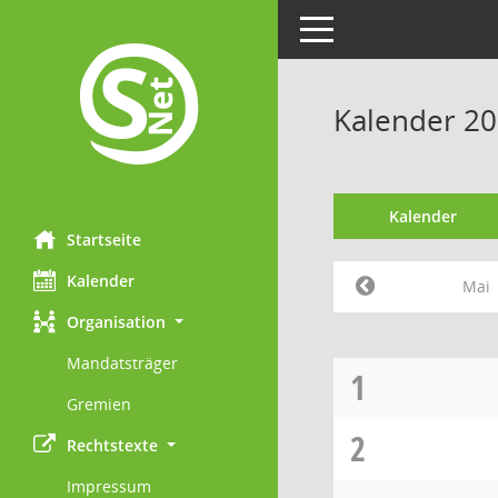
Toggle navigation
Kalender 20
Kalender
Startseite
Kalender
Mai
Organisation
Mandatsträger
1
Gremien
2
Rechtstexte
Impressum