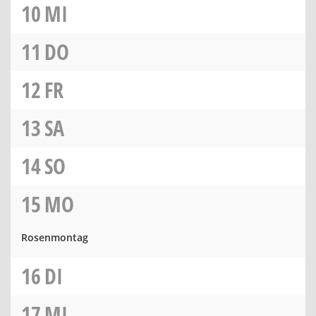
10
MI
11
DO
12
FR
13
SA
14
SO
15
MO
Rosenmontag
16
DI
17
MI