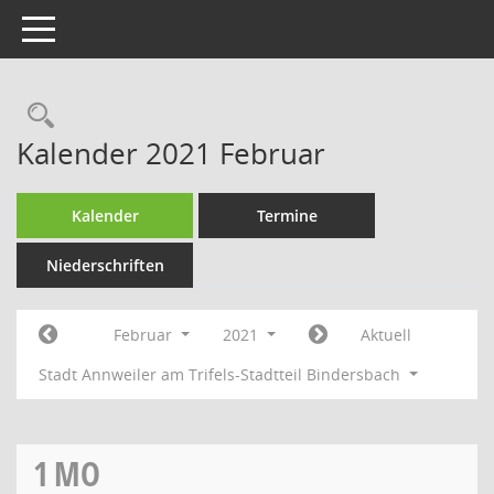
Toggle navigation
Rechercheauswahl
Kalender 2021 Februar
Kalender
Termine
Niederschriften
Februar
2021
Aktuell
Stadt Annweiler am Trifels-Stadtteil Bindersbach
1
MO