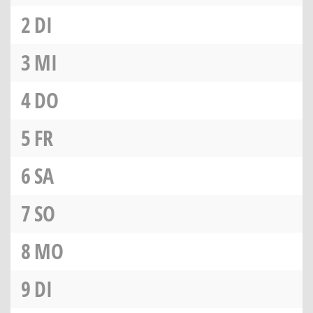
2
DI
3
MI
4
DO
5
FR
6
SA
7
SO
8
MO
9
DI