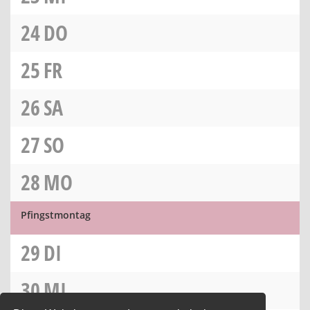
24
DO
25
FR
26
SA
27
SO
28
MO
Pfingstmontag
29
DI
30
MI