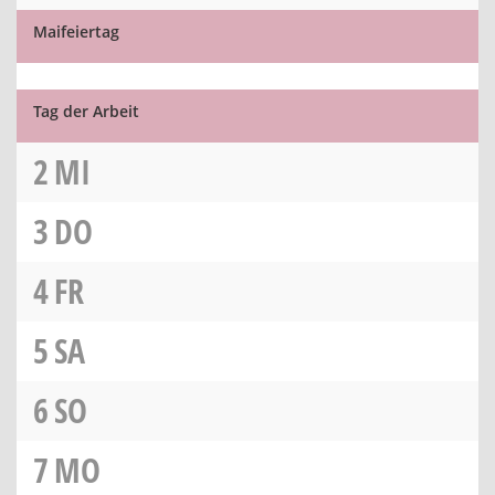
Maifeiertag
Tag der Arbeit
2
MI
3
DO
4
FR
5
SA
6
SO
7
MO