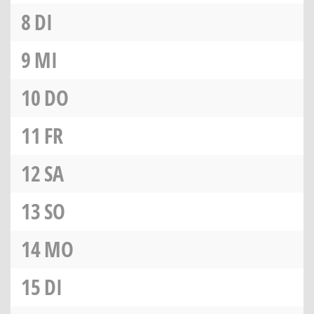
8
DI
9
MI
10
DO
11
FR
12
SA
13
SO
14
MO
15
DI