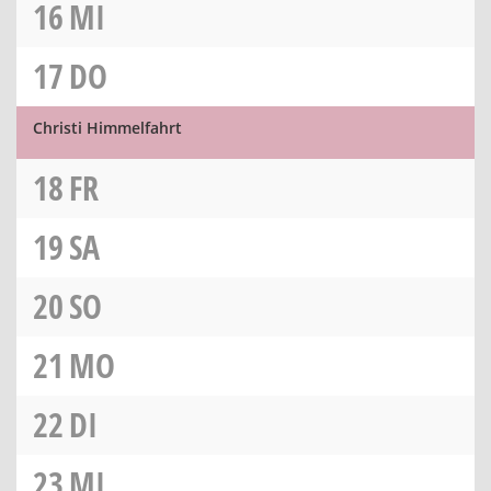
16
MI
17
DO
Christi Himmelfahrt
18
FR
19
SA
20
SO
21
MO
22
DI
23
MI