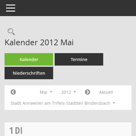
Toggle navigation
Rechercheauswahl
Kalender 2012 Mai
Kalender
Termine
Niederschriften
Mai
2012
Aktuell
Stadt Annweiler am Trifels-Stadtteil Bindersbach
1
DI