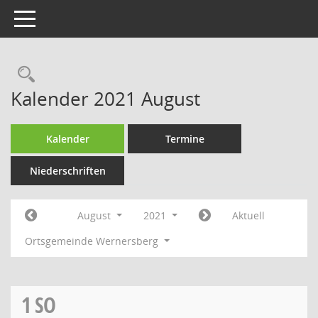
Toggle navigation
Rechercheauswahl
Kalender 2021 August
Kalender
Termine
Niederschriften
August
2021
Aktuell
Ortsgemeinde Wernersberg
1
SO