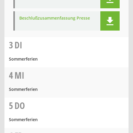
Beschlußzusammenfassung Presse
3
DI
Sommerferien
4
MI
Sommerferien
5
DO
Sommerferien