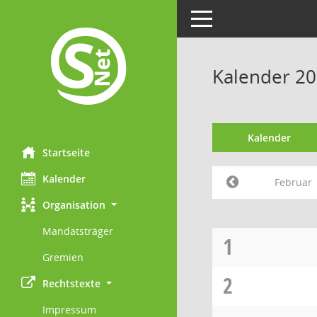
Toggle navigation
Kalender 20
Kalender
Startseite
Kalender
Februar
Organisation
Mandatsträger
1
Gremien
2
Rechtstexte
Impressum