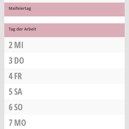
Maifeiertag
Tag der Arbeit
2
MI
3
DO
4
FR
5
SA
6
SO
7
MO