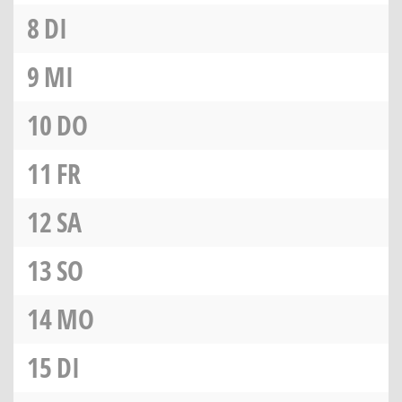
8
DI
9
MI
10
DO
11
FR
12
SA
13
SO
14
MO
15
DI