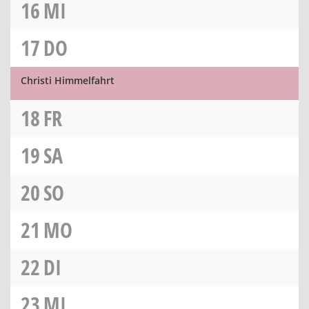
16
MI
17
DO
Christi Himmelfahrt
18
FR
19
SA
20
SO
21
MO
22
DI
23
MI