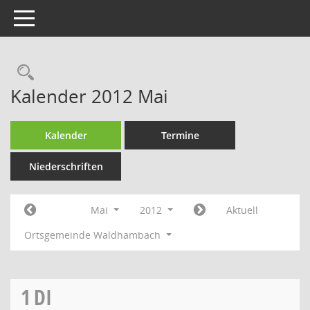
Toggle navigation
Rechercheauswahl
Kalender 2012 Mai
Kalender
Termine
Niederschriften
Mai
2012
Aktuell
Ortsgemeinde Waldhambach
1
DI