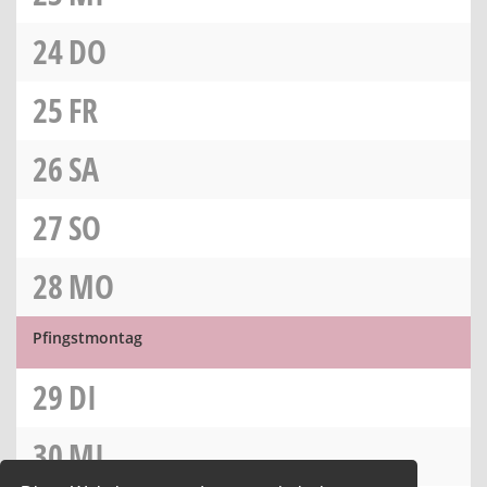
24
DO
25
FR
26
SA
27
SO
28
MO
Pfingstmontag
29
DI
30
MI