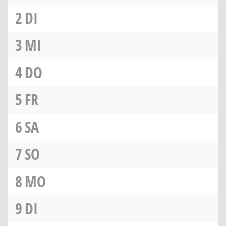
2
DI
3
MI
4
DO
5
FR
6
SA
7
SO
8
MO
9
DI