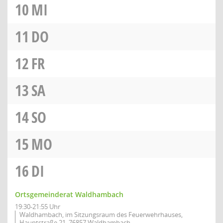
10
MI
11
DO
12
FR
13
SA
14
SO
15
MO
16
DI
Ortsgemeinderat Waldhambach
19:30-21:55 Uhr
Waldhambach, im Sitzungsraum des Feuerwehrhauses,
Hauptstraße 21, 76857 Waldhambach