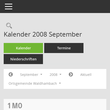
Toggle navigation
Rechercheauswahl
Kalender 2008 September
Kalender
Termine
Niederschriften
September
2008
Aktuell
Ortsgemeinde Waldhambach
1
MO