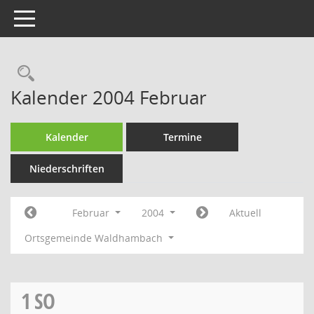
Toggle navigation
Rechercheauswahl
Kalender 2004 Februar
Kalender
Termine
Niederschriften
Februar
2004
Aktuell
Ortsgemeinde Waldhambach
1
SO