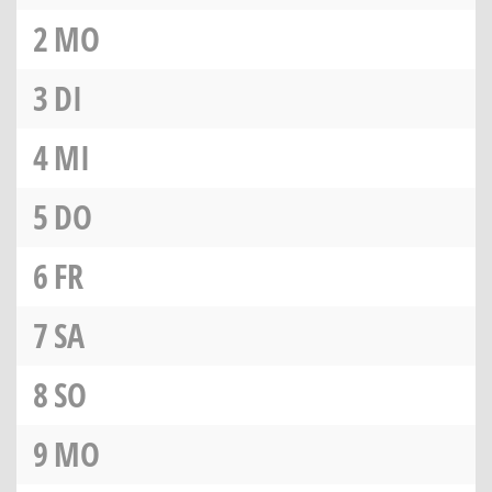
2
MO
3
DI
4
MI
5
DO
6
FR
7
SA
8
SO
9
MO