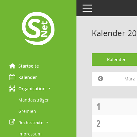
Toggle navigation
Kalender 2
Kalender
Startseite
Kalender
März
Organisation
Mandatsträger
1
Gremien
2
Rechtstexte
Impressum