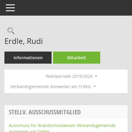
Toggle navigation
Rechercheauswahl
Erdle, Rudi
Informationen
Mitarbeit
Wahlperiode 2019/2024
Verbandsgemeinde Annweiler am Trifels
STELLV. AUSSCHUSSMITGLIED
Ausschuss für Brandschutzwesen Verbandsgemeinde
Annweiler am Trifels