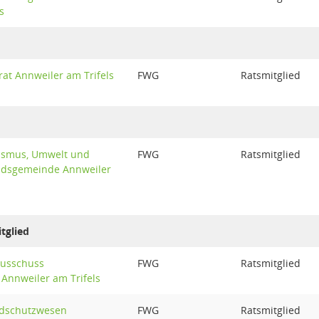
s
t Annweiler am Trifels
FWG
Ratsmitglied
rismus, Umwelt und
FWG
Ratsmitglied
ndsgemeinde Annweiler
tglied
ausschuss
FWG
Ratsmitglied
Annweiler am Trifels
ndschutzwesen
FWG
Ratsmitglied