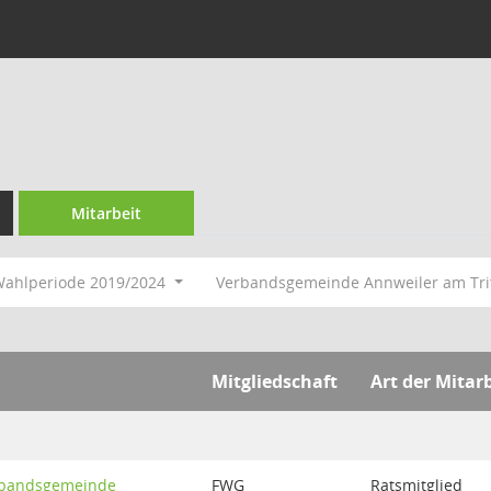
Mitarbeit
ahlperiode 2019/2024
Verbandsgemeinde Annweiler am Tri
Mitgliedschaft
Art der Mitar
rbandsgemeinde
FWG
Ratsmitglied