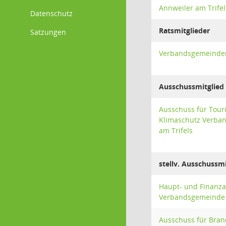
Annweiler am Trifel
Datenschutz
Ratsmitglieder
Satzungen
Verbandsgemeindera
Ausschussmitglied
Ausschuss für Tou
Klimaschutz Verba
am Trifels
stellv. Ausschussmi
Haupt- und Finanz
Verbandsgemeinde 
Ausschuss für Bra