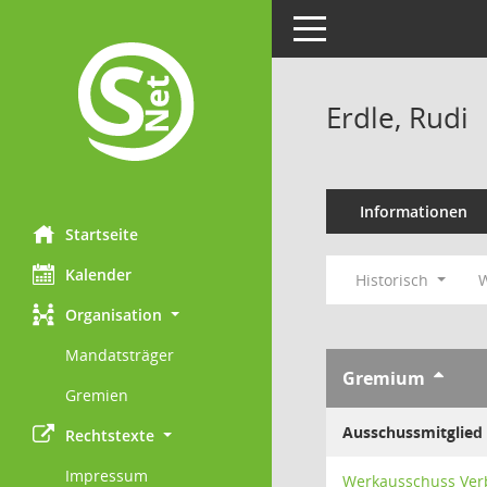
Toggle navigation
Erdle, Rudi
Informationen
Startseite
Kalender
Historisch
W
Organisation
Mandatsträger
Gremium
Gremien
Ausschussmitglied
Rechtstexte
Impressum
Werkausschuss Ve