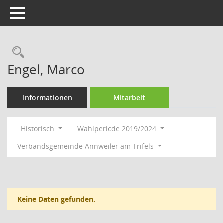
Toggle navigation
Rechercheauswahl
Engel, Marco
Informationen
Mitarbeit
Historisch
Wahlperiode 2019/2024
Verbandsgemeinde Annweiler am Trifels
Keine Daten gefunden.