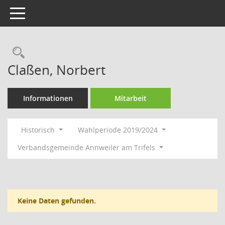
Toggle navigation
Rechercheauswahl
Claßen, Norbert
Informationen
Mitarbeit
Historisch
Wahlperiode 2019/2024
Verbandsgemeinde Annweiler am Trifels
Keine Daten gefunden.