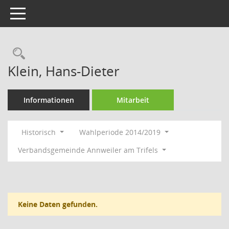
Toggle navigation
Rechercheauswahl
Klein, Hans-Dieter
Informationen
Mitarbeit
Historisch
Wahlperiode 2014/2019
Verbandsgemeinde Annweiler am Trifels
Keine Daten gefunden.