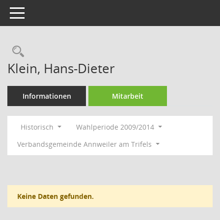
Toggle navigation
Rechercheauswahl
Klein, Hans-Dieter
Informationen
Mitarbeit
Historisch
Wahlperiode 2009/2014
Verbandsgemeinde Annweiler am Trifels
Keine Daten gefunden.