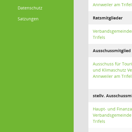
Annweiler am Trifel
Datenschutz
Ratsmitglieder
Satzungen
Verbandsgemeinder
Trifels
Ausschussmitglied
Ausschuss für Tour
und Klimaschutz V
Annweiler am Trifel
stellv. Ausschussmi
Haupt- und Finanz
Verbandsgemeinde
Trifels