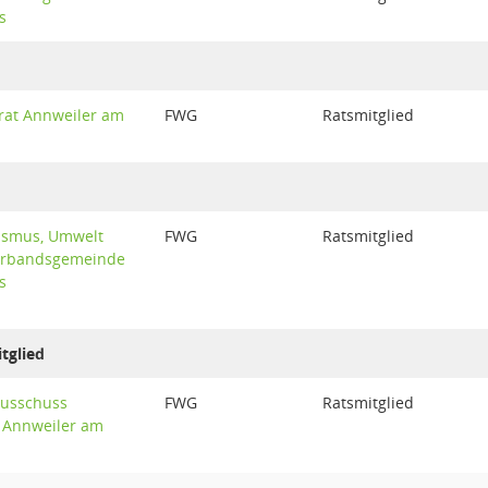
s
at Annweiler am
FWG
Ratsmitglied
ismus, Umwelt
FWG
Ratsmitglied
erbandsgemeinde
s
tglied
ausschuss
FWG
Ratsmitglied
 Annweiler am