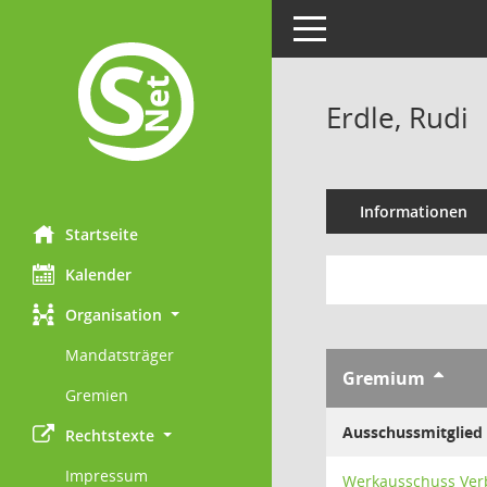
Toggle navigation
Erdle, Rudi
Informationen
Startseite
Kalender
Organisation
Mandatsträger
Gremium
Gremien
Ausschussmitglied
Rechtstexte
Impressum
Werkausschuss Ve