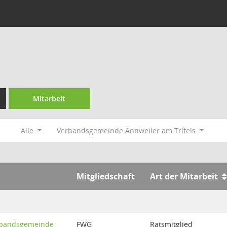
Mitarbeit
Alle
Verbandsgemeinde Annweiler am Trifels
Mitgliedschaft
Art der Mitarbeit
rbandsgemeinde
FWG
Ratsmitglied