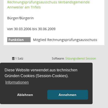
Rechnungsprüfungsausschuss Verbandsgemeinde
Annweiler am Trifels
Bürger/Bürgerin
von 30.03.2006 bis 30.06.2009
Mitglied Rechnungsprüfungsausschuss
(Wird in
1 Satz
Software:
Sitzungsdienst
Session
Diese Website verwendet aus technischen
Gründen Cookies (Session-Cookies).
Informationen
Ablehnen
Annehmen