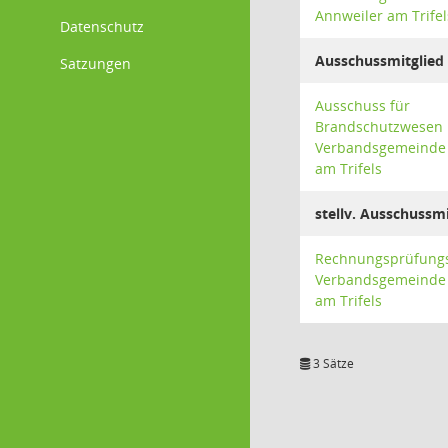
Annweiler am Trifel
Datenschutz
Ausschussmitglied
Satzungen
Ausschuss für
Brandschutzwesen
Verbandsgemeinde 
am Trifels
stellv. Ausschussmi
Rechnungsprüfung
Verbandsgemeinde 
am Trifels
3 Sätze