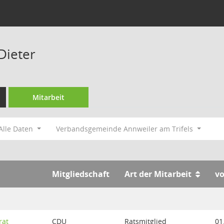
Dieter
Mitarbeit
Alle Daten
Verbandsgemeinde Annweiler am Trifels
Mitgliedschaft
Art der Mitarbeit
v
rat
CDU
Ratsmitglied
01