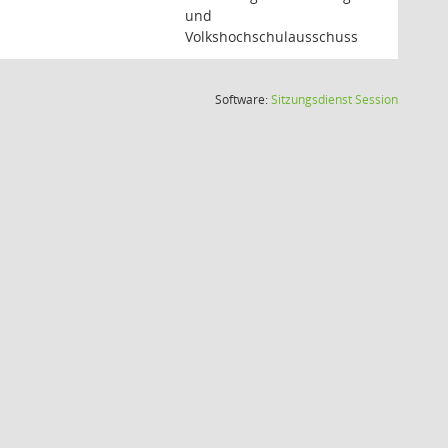
und
Volkshochschulausschuss
(Wird in
Software:
Sitzungsdienst
Session