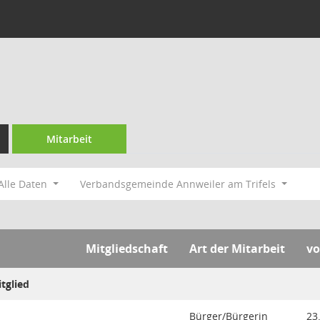
Mitarbeit
Alle Daten
Verbandsgemeinde Annweiler am Trifels
Mitgliedschaft
Art der Mitarbeit
v
tglied
Bürger/Bürgerin
23