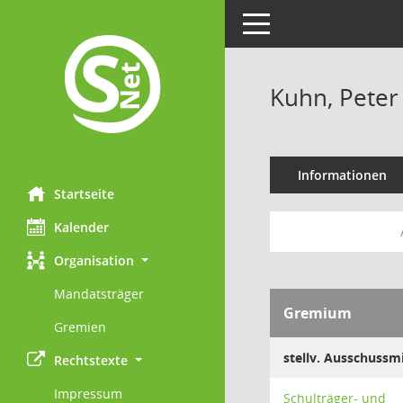
Toggle navigation
Kuhn, Peter
Informationen
Startseite
Kalender
Organisation
Mandatsträger
Gremium
Gremien
stellv. Ausschussmi
Rechtstexte
Impressum
Schulträger- und