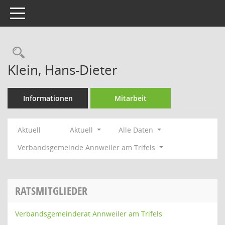
Toggle navigation
Rechercheauswahl
Klein, Hans-Dieter
Informationen
Mitarbeit
Aktuell
Aktuell
Alle Daten
Verbandsgemeinde Annweiler am Trifels
RATSMITGLIEDER
Verbandsgemeinderat Annweiler am Trifels