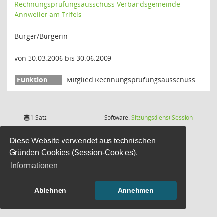
Rechnungsprüfungsausschuss Verbandsgemeinde
Annweiler am Trifels
Bürger/Bürgerin
von 30.03.2006 bis 30.06.2009
Mitglied Rechnungsprüfungsausschuss
(Wird in
1 Satz
Software:
Sitzungsdienst
Session
Diese Website verwendet aus technischen
Gründen Cookies (Session-Cookies).
Informationen
Ablehnen
Annehmen