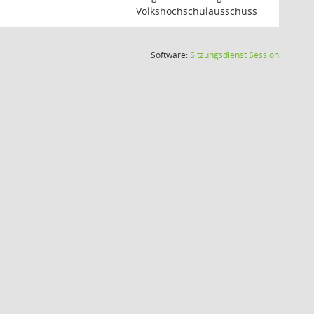
Volkshochschulausschuss
(Wird in
Software:
Sitzungsdienst
Session