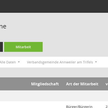
ine
Mitarbeit
Alle Daten
Verbandsgemeinde Annweiler am Trifels
Mitgliedschaft
Art der Mitarbeit
v
Bürger/Bürgerin
2