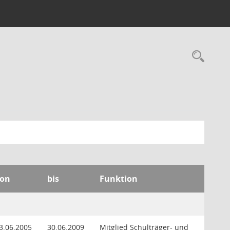
Rec
on
bis
Funktion
3.06.2005
30.06.2009
Mitglied Schulträger- und