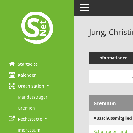
Toggle navigation
Jung, Christ
Informationen
Startseite
Kalender
Organisation
Mandatsträger
Gremium
Gremien
Ausschussmitglied
Rechtstexte
Impressum
Schulträger- und