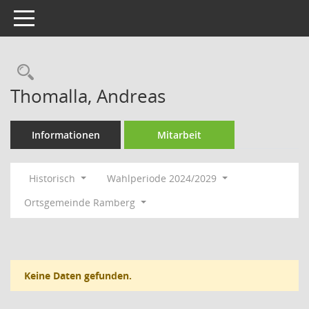
Toggle navigation
Rechercheauswahl
Thomalla, Andreas
Informationen
Mitarbeit
Historisch
Wahlperiode 2024/2029
Ortsgemeinde Ramberg
Keine Daten gefunden.