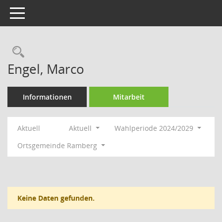
Toggle navigation
Rechercheauswahl
Engel, Marco
Informationen
Mitarbeit
Aktuell
Aktuell
Wahlperiode 2024/2029
Ortsgemeinde Ramberg
Keine Daten gefunden.