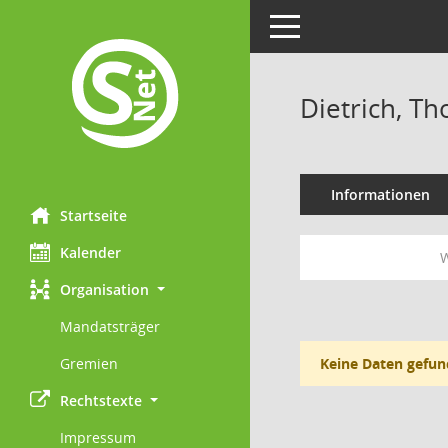
Toggle navigation
Dietrich, T
Informationen
Startseite
Kalender
W
Organisation
Mandatsträger
Gremien
Keine Daten gefun
Rechtstexte
Impressum