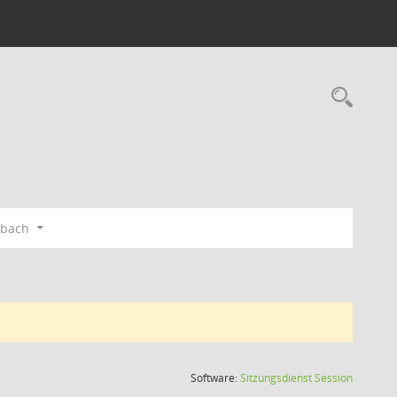
Rec
gbach
(Wird in
Software:
Sitzungsdienst
Session