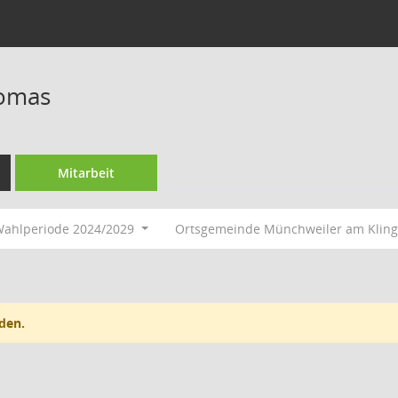
homas
Mitarbeit
ahlperiode 2024/2029
Ortsgemeinde Münchweiler am Klin
den.