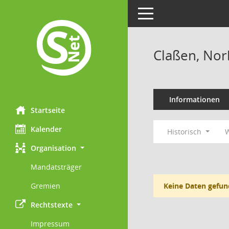
Toggle navigation
Claßen, Nor
Informationen
Startseite
Kalender
Historisch
W
Organisation
Mandatsträger
Gremien
Keine Daten gefun
Rechtstexte
Impressum