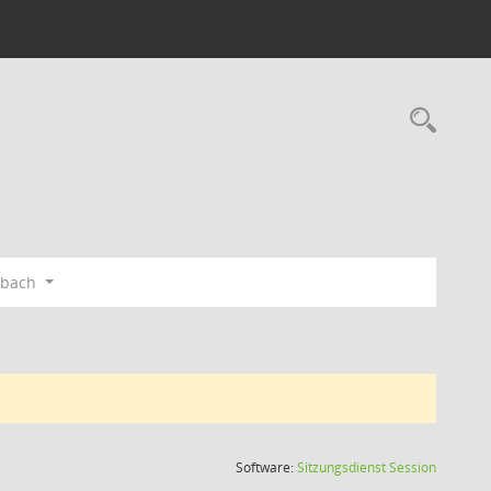
Rec
gbach
(Wird in
Software:
Sitzungsdienst
Session