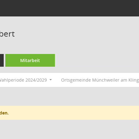
bert
Mitarbeit
ahlperiode 2024/2029
Ortsgemeinde Münchweiler am Klin
den.