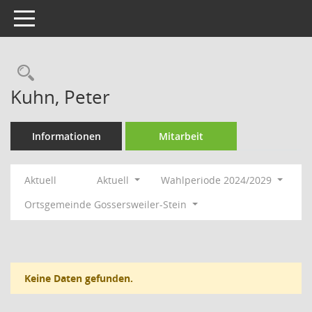
Toggle navigation
Rechercheauswahl
Kuhn, Peter
Informationen
Mitarbeit
Aktuell
Aktuell
Wahlperiode 2024/2029
Ortsgemeinde Gossersweiler-Stein
Keine Daten gefunden.