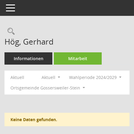
Toggle navigation
Rechercheauswahl
Hög, Gerhard
Informationen
Mitarbeit
Aktuell
Aktuell
Wahlperiode 2024/2029
Ortsgemeinde Gossersweiler-Stein
Keine Daten gefunden.