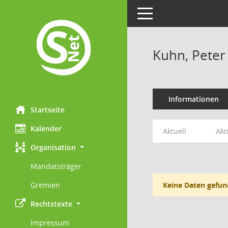
Toggle navigation
Kuhn, Peter
Informationen
Startseite
Kalender
Aktuell
Akt
Organisation
Mandatsträger
Gremien
Keine Daten gefun
Rechtstexte
Impressum