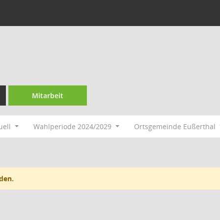
Mitarbeit
uell
Wahlperiode 2024/2029
Ortsgemeinde Eußerthal
den.