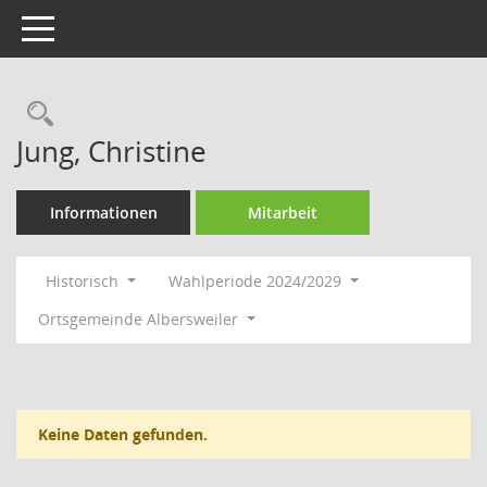
Toggle navigation
Rechercheauswahl
Jung, Christine
Informationen
Mitarbeit
Historisch
Wahlperiode 2024/2029
Ortsgemeinde Albersweiler
Keine Daten gefunden.