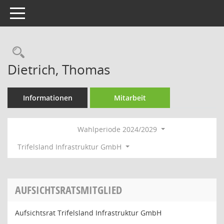
Toggle navigation
Rechercheauswahl
Dietrich, Thomas
Informationen
Mitarbeit
Wahlperiode 2024/2029
Trifelsland Infrastruktur GmbH
AUFSICHTSRATSMITGLIED
Aufsichtsrat Trifelsland Infrastruktur GmbH