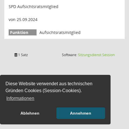
SPD Aufsichtsratsmitglied
von 25.09.2024
Aufsichtsratsmitglied
(Wird in
1 Satz
Software:
Sitzungsdienst
Session
Diese Website verwendet aus technischen
Gründen Cookies (Session-Cookies).
Informationen
Ablehnen
Annehmen