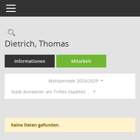
Toggle navigation
Rechercheauswahl
Dietrich, Thomas
Informationen
Mitarbeit
Wahlperiode 2024/2029
Stadt Annweiler am Trifels-Stadtteil ...
Keine Daten gefunden.