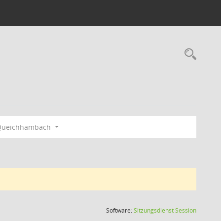
Rec
l Queichhambach
(Wird in
Software:
Sitzungsdienst
Session