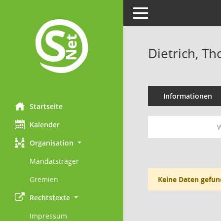
Toggle navigation
Dietrich, T
Informationen
Startseite
Kalender
W
Organisation
Mandatsträger
Gremien
Keine Daten gefun
Rechtstexte
Impressum