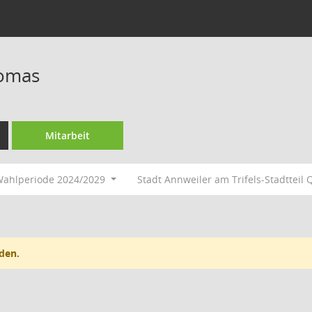
homas
Mitarbeit
ahlperiode 2024/2029
Stadt Annweiler am Trifels-Stadttei
den.