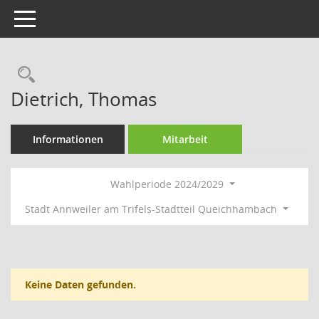
Toggle navigation
Rechercheauswahl
Dietrich, Thomas
Informationen
Mitarbeit
Wahlperiode 2024/2029
Stadt Annweiler am Trifels-Stadtteil Queichhambach
Keine Daten gefunden.