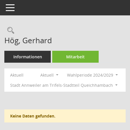
Toggle navigation
Rechercheauswahl
Hög, Gerhard
Informationen
Mitarbeit
Aktuell
Aktuell
Wahlperiode 2024/2029
Stadt Annweiler am Trifels-Stadtteil Queichhambach
Keine Daten gefunden.