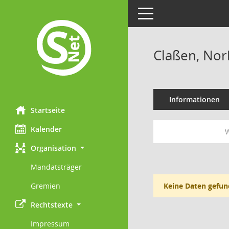
Toggle navigation
Claßen, Nor
Informationen
Startseite
Kalender
W
Organisation
Mandatsträger
Gremien
Keine Daten gefun
Rechtstexte
Impressum