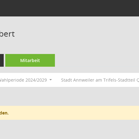
bert
Mitarbeit
ahlperiode 2024/2029
Stadt Annweiler am Trifels-Stadttei
den.