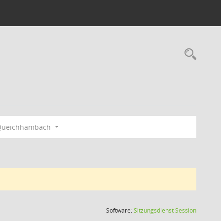
Rec
l Queichhambach
(Wird in
Software:
Sitzungsdienst
Session