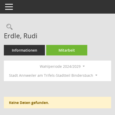
Toggle navigation
Rechercheauswahl
Erdle, Rudi
Informationen
Mitarbeit
Wahlperiode 2024/2029
Stadt Annweiler am Trifels-Stadtteil Bindersbach
Keine Daten gefunden.