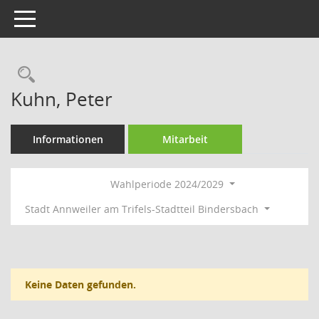
Toggle navigation
Rechercheauswahl
Kuhn, Peter
Informationen
Mitarbeit
Wahlperiode 2024/2029
Stadt Annweiler am Trifels-Stadtteil Bindersbach
Keine Daten gefunden.