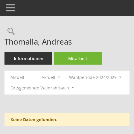
Toggle navigation
Rechercheauswahl
Thomalla, Andreas
Informationen
Mitarbeit
Aktuell
Aktuell
Wahlperiode 2024/2029
Ortsgemeinde Waldrohrbach
Keine Daten gefunden.