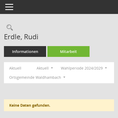
Toggle navigation
Rechercheauswahl
Erdle, Rudi
Informationen
Mitarbeit
Aktuell
Aktuell
Wahlperiode 2024/2029
Ortsgemeinde Waldhambach
Keine Daten gefunden.