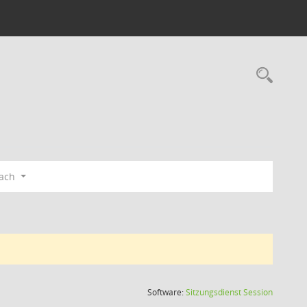
Rec
bach
(Wird in
Software:
Sitzungsdienst
Session