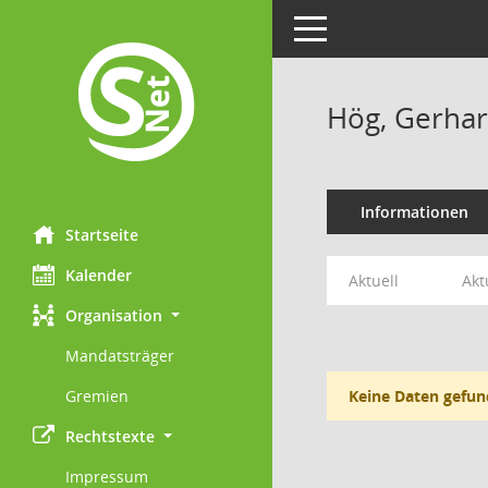
Toggle navigation
Hög, Gerha
Informationen
Startseite
Kalender
Aktuell
Akt
Organisation
Mandatsträger
Gremien
Keine Daten gefun
Rechtstexte
Impressum