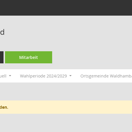
rd
Mitarbeit
uell
Wahlperiode 2024/2029
Ortsgemeinde Waldham
den.