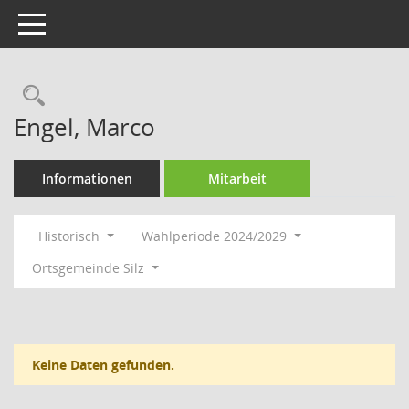
Toggle navigation
Rechercheauswahl
Engel, Marco
Informationen
Mitarbeit
Historisch
Wahlperiode 2024/2029
Ortsgemeinde Silz
Keine Daten gefunden.