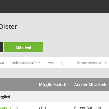
Dieter
Mitarbeit
ahlperiode 2024/2029
Verbandsgemeinde Annweiler am Tri
Mitgliedschaft
Art der Mitarbeit
tglied
sausschuss
CDU
Bürger/Bürgerin