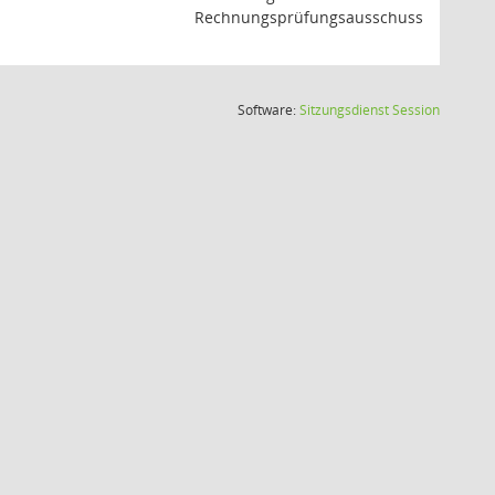
Rechnungsprüfungsausschuss
(Wird in
Software:
Sitzungsdienst
Session