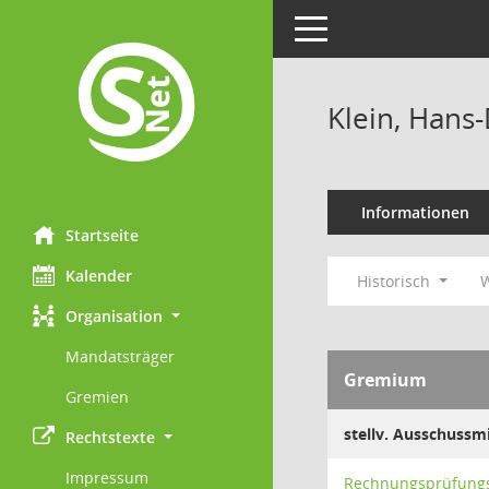
Toggle navigation
Klein, Hans-
Informationen
Startseite
Kalender
Historisch
W
Organisation
Mandatsträger
Gremium
Gremien
stellv. Ausschussmi
Rechtstexte
Impressum
Rechnungsprüfung