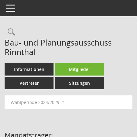
Toggle navigation
Rechercheauswahl
Bau- und Planungsausschuss
Rinnthal
Informationen
Mitglieder
Vertreter
Sitzungen
Wahlperiode 2024/2029
Mandatsträger: